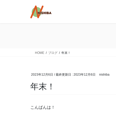
コ
ナ
ン
ビ
テ
ゲ
ン
ー
ツ
シ
に
ョ
移
ン
動
に
移
HOME
ブログ
年末！
動
2023年12月6日
/ 最終更新日 :
2023年12月6日
nishiba
年末！
こんばんは！